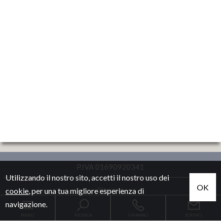
P.IVA 01690920341
Utilizzando il nostro sito, accetti il nostro uso dei
OK
Sitemap
cookie
, per una tua migliore esperienza di
navigazione.
Privacy Policy
MENU
RICERCA
CHIAMACI
SCRIVICI