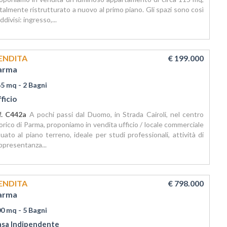
talmente ristrutturato a nuovo al primo piano. Gli spazi sono così
ddivisi: ingresso,...
ENDITA
€ 199.000
arma
65 mq
- 2 Bagni
ficio
f. C442a
A pochi passi dal Duomo, in Strada Cairoli, nel centro
orico di Parma, proponiamo in vendita ufficio / locale commerciale
tuato al piano terreno, ideale per studi professionali, attività di
ppresentanza...
ENDITA
€ 798.000
arma
00 mq
- 5 Bagni
asa Indipendente