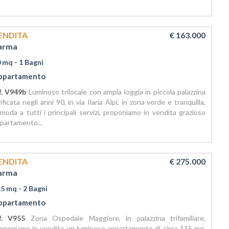
ENDITA
€ 163.000
arma
0 mq
- 1 Bagni
ppartamento
f. V949b
Luminoso trilocale con ampia loggia in piccola palazzina
ificata negli anni 90, in via Ilaria Alpi, in zona verde e tranquilla,
moda a tutti i principali servizi, proponiamo in vendita grazioso
partamento...
ENDITA
€ 275.000
arma
15 mq
- 2 Bagni
ppartamento
f. V955
Zona Ospedale Maggiore, in palazzina trifamiliare,
oponiamo in vendita un luminoso appartamento di circa 115 mq,