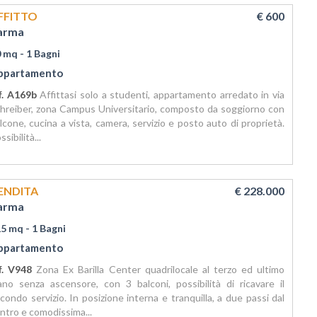
FFITTO
€ 600
arma
0 mq
- 1 Bagni
ppartamento
f. A169b
Affittasi solo a studenti, appartamento arredato in via
hreiber, zona Campus Universitario, composto da soggiorno con
lcone, cucina a vista, camera, servizio e posto auto di proprietà.
ssibilità...
ENDITA
€ 228.000
arma
15 mq
- 1 Bagni
ppartamento
f. V948
Zona Ex Barilla Center quadrilocale al terzo ed ultimo
ano senza ascensore, con 3 balconi, possibilità di ricavare il
condo servizio. In posizione interna e tranquilla, a due passi dal
ntro e comodissima...