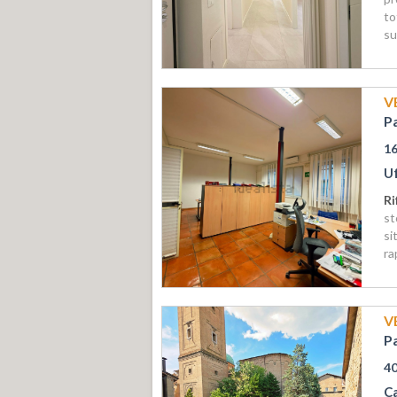
to
su
V
P
1
Uf
Ri
st
si
ra
V
P
4
C