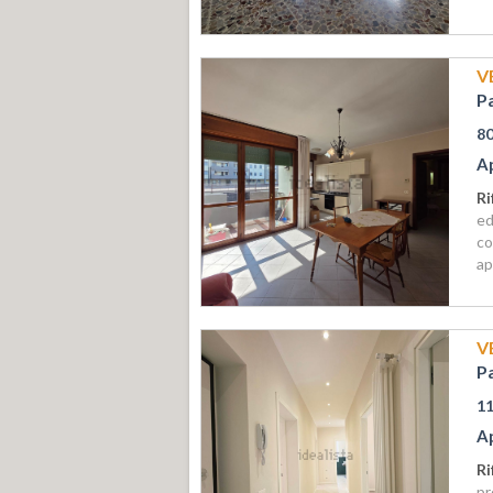
V
P
8
A
Ri
ed
co
ap
V
P
1
A
Ri
pr