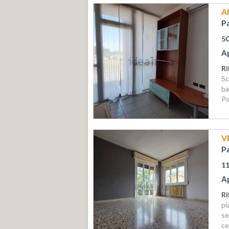
A
P
5
A
Ri
Sc
ba
Po
V
P
1
A
Ri
pi
se
ce