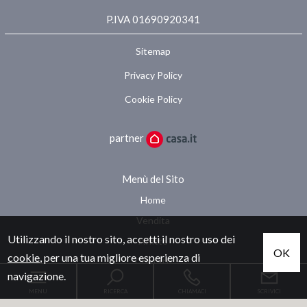
P.IVA 01690920341
Sitemap
Privacy Policy
Cookie Policy
partner
Menù del Sito
Home
Vendita
Utilizzando il nostro sito, accetti il nostro uso dei
Affitto
OK
cookie
, per una tua migliore esperienza di
Contatti
navigazione.
MENU
RICERCA
CHIAMACI
SCRIVICI